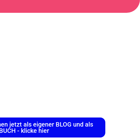
Ideen
Genussworking
n jetzt als eigener BLOG und als
BUCH - klicke hier