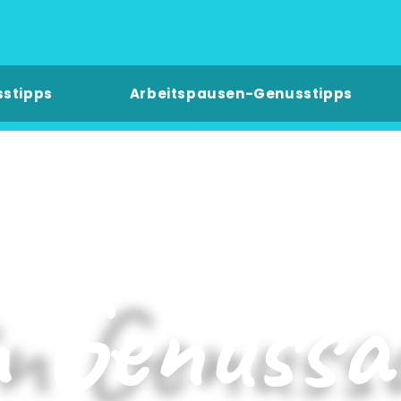
sstipps
Arbeitspausen-Genusstipps
 Genussa