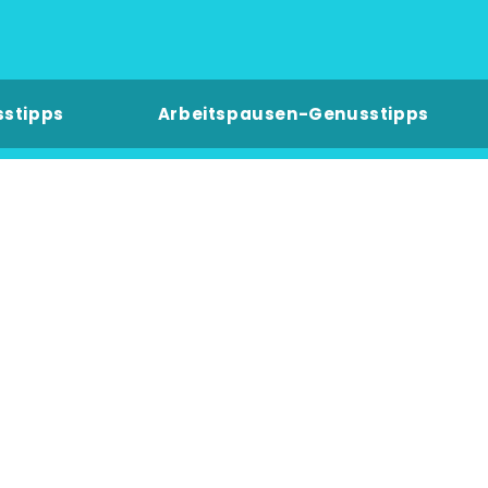
sstipps
Arbeitspausen-Genusstipps