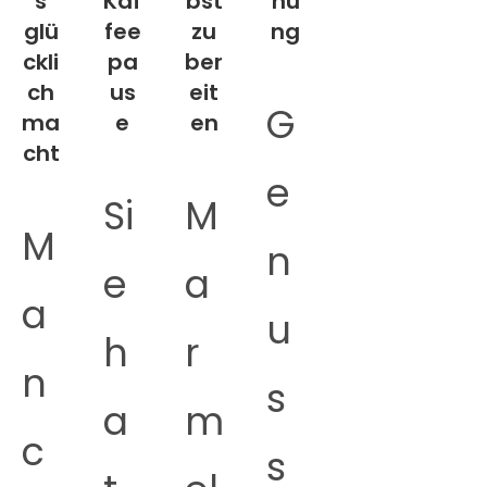
s
Kaf
bst
nu
glü
fee
zu
ng
ckli
pa
ber
ch
us
eit
G
ma
e
en
cht
e
Si
M
M
n
e
a
a
u
h
r
n
s
a
m
c
s